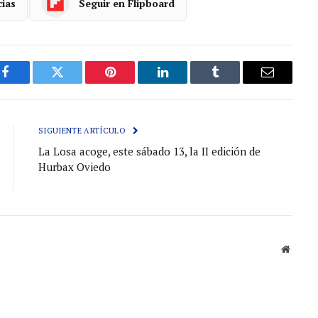
cias
Seguir en Flipboard
Facebook
Gorjeo
Pinterest
LinkedIn
Tumblr
Correo
electróni
SIGUIENTE ARTÍCULO
La Losa acoge, este sábado 13, la II edición de
Hurbax Oviedo
Sitio
web