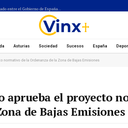
Más de 1.300 efectivos participarán en el dispositivo coordinado entre el Gobierno de España, el Principado de Asturias y los ayuntamientos para el eclipse del 12 de agosto
da
Asturias
Sociedad
Sucesos
España
Depor
to normativo de la Ordenanza de la Zona de Bajas Emisiones
o aprueba el proyecto n
Zona de Bajas Emisiones