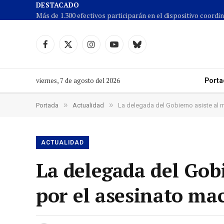
DESTACADO
Facebook
X
Instagram
YouTube
Cielo
(Twitter)
azul
viernes, 7 de agosto del 2026
Porta
»
»
Portada
Actualidad
La delegada del Gobierno asiste al 
ACTUALIDAD
La delegada del Gobi
por el asesinato ma