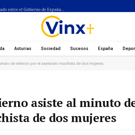
Más de 1.300 efectivos participarán en el dispositivo coordinado entre el Gobierno de España, el Principado de Asturias y los ayuntamientos para el eclipse del 12 de agosto
da
Asturias
Sociedad
Sucesos
España
Depor
minuto de silencio por el asesinato machista de dos mujeres
erno asiste al minuto de
chista de dos mujeres