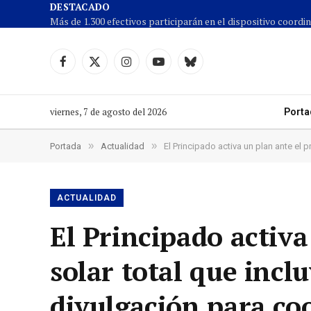
DESTACADO
Facebook
X
Instagram
YouTube
Cielo
(Twitter)
azul
viernes, 7 de agosto del 2026
Porta
»
»
Portada
Actualidad
El Principado activa un plan ante el
ACTUALIDAD
El Principado activa
solar total que inc
divulgación para co