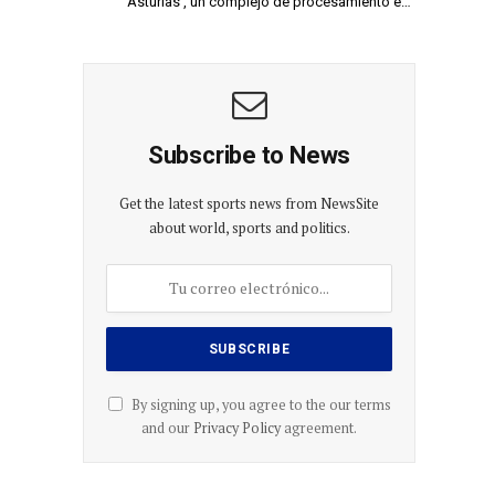
Asturias’, un complejo de procesamiento e…
Subscribe to News
Get the latest sports news from NewsSite
about world, sports and politics.
co
By signing up, you agree to the our terms
and our
Privacy Policy
agreement.