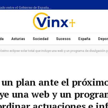
Más de 1.300 efectivos participarán en el dispositivo coordinado entre el Gobierno de España, el Principado de Asturias y los ayuntamientos para el eclipse del 12 de agosto
da
Asturias
Sociedad
Sucesos
España
Depor
 próximo eclipse solar total que incluye una web y un programa de divulgación 
 un plan ante el próximo
luye una web y un progr
ordinar actuaciones e in