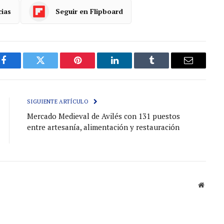
cias
Seguir en Flipboard
Facebook
Gorjeo
Pinterest
LinkedIn
Tumblr
Correo
electróni
SIGUIENTE ARTÍCULO
Mercado Medieval de Avilés con 131 puestos
entre artesanía, alimentación y restauración
Sitio
web