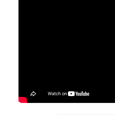
de arcos horizontales que recordarán los sopo
– Fuegos acuáticos. Doble conjunto de fuegos
palmeras).
– Descarga eléctrica. Conjunto que simula u
truenos.
– Lluvia de kamuro. Volcanes de kamuro con e
azules, blancos y rojos.
– Efecto sakura. Gran fachada de baterías co
estrellas, huevos de dragón y volcanes.
– El gran palmeral. Combina acuáticos y aéreo
creciendo de calibre y amplitud. Las más alta
-La gran catarsis. Traca final de larga duraci
multicolor y ‘terremoto final’, seña de ident