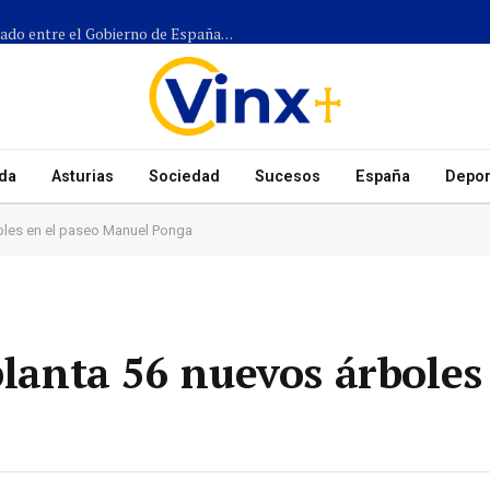
Más de 1.300 efectivos participarán en el dispositivo coordinado entre el Gobierno de España, el Principado de Asturias y los ayuntamientos para el eclipse del 12 de agosto
da
Asturias
Sociedad
Sucesos
España
Depor
boles en el paseo Manuel Ponga
planta 56 nuevos árboles