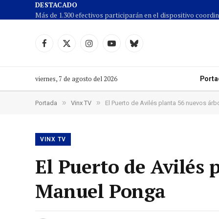
DESTACADO
Facebook
X
Instagram
YouTube
Cielo
(Twitter)
azul
viernes, 7 de agosto del 2026
Porta
»
»
Portada
Vinx TV
El Puerto de Avilés planta 56 nuevos ár
VINX TV
El Puerto de Avilés 
Manuel Ponga