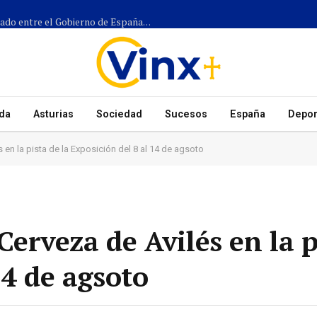
Más de 1.300 efectivos participarán en el dispositivo coordinado entre el Gobierno de España, el Principado de Asturias y los ayuntamientos para el eclipse del 12 de agosto
da
Asturias
Sociedad
Sucesos
España
Depor
s en la pista de la Exposición del 8 al 14 de agsoto
 Cerveza de Avilés en la p
14 de agsoto