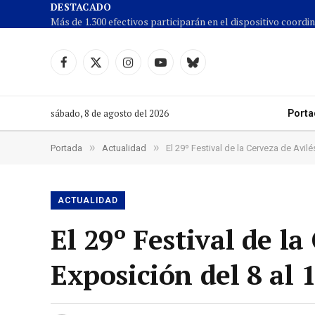
DESTACADO
Facebook
X
Instagram
YouTube
Cielo
(Twitter)
azul
sábado, 8 de agosto del 2026
Porta
»
»
Portada
Actualidad
El 29º Festival de la Cerveza de Avilé
ACTUALIDAD
El 29º Festival de la
Exposición del 8 al 