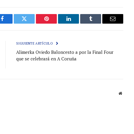
Facebook
Gorjeo
Pinterest
LinkedIn
Tumblr
Correo
electróni
SIGUIENTE ARTÍCULO
Alimerka Oviedo Baloncesto a por la Final Four
que se celebrará en A Coruña
Sitio
web