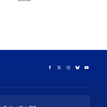
Facebook
X
Instagram
Cielo
YouTube
(Twitter)
azul