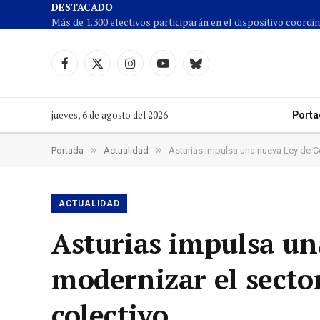
DESTACADO
Facebook
X
Instagram
YouTube
Cielo
(Twitter)
azul
jueves, 6 de agosto del 2026
Porta
»
»
Portada
Actualidad
Asturias impulsa una nueva Ley de Co
ACTUALIDAD
Asturias impulsa un
modernizar el secto
colectivo