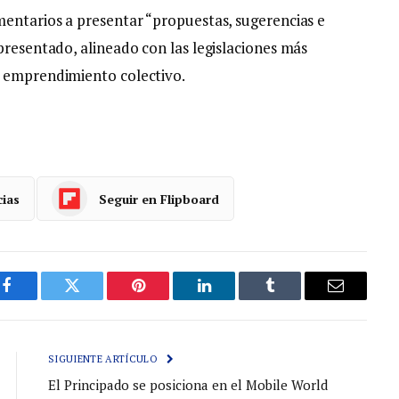
mentarios a presentar “propuestas, sugerencias e
presentado, alineado con las legislaciones más
l emprendimiento colectivo.
cias
Seguir en Flipboard
Facebook
Gorjeo
Pinterest
LinkedIn
Tumblr
Correo
electróni
SIGUIENTE ARTÍCULO
El Principado se posiciona en el Mobile World