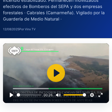
Incendio estabilizado. Permanecen movilizados
efectivos de Bomberos del SEPA y dos empresas
forestales · Cabrales (Camarmeña). Vigilado por la
Guardería de Medio Natural ·
12/08/2025
Por Vinx TV
Play
00:26
Play
Mute
Settings
Enter
fullsc