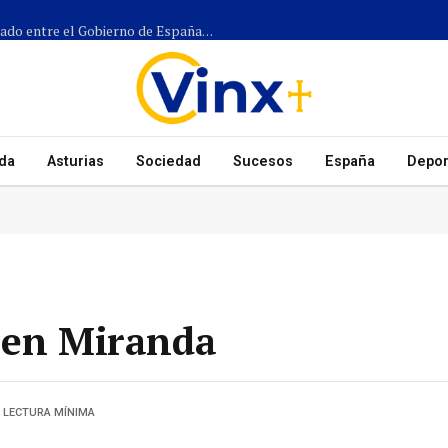
Más de 1.300 efectivos participarán en el dispositivo coordinado entre el Gobierno de España, el Principado de Asturias y los ayuntamientos para el eclipse del 12 de agosto
da
Asturias
Sociedad
Sucesos
España
Depor
 en Miranda
1 LECTURA MÍNIMA