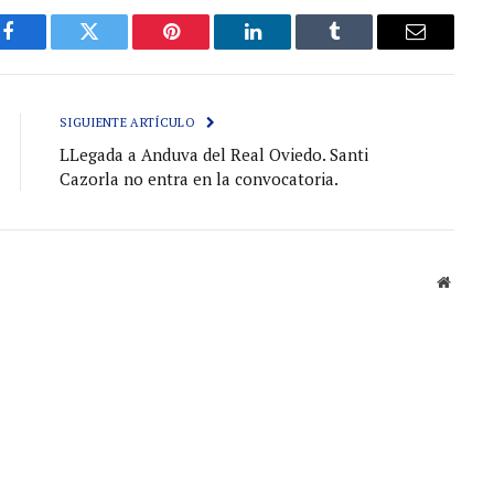
Facebook
Gorjeo
Pinterest
LinkedIn
Tumblr
Correo
electróni
SIGUIENTE ARTÍCULO
LLegada a Anduva del Real Oviedo. Santi
Cazorla no entra en la convocatoria.
Sitio
web