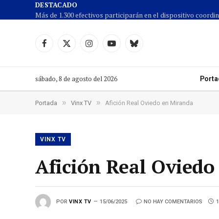
DESTACADO
Facebook
X
Instagram
YouTube
Cielo
(Twitter)
azul
sábado, 8 de agosto del 2026
Porta
»
»
Portada
Vinx TV
Afición Real Oviedo en Miranda
VINX TV
Afición Real Oviedo
POR
VINX TV
15/06/2025
NO HAY COMENTARIOS