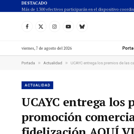
DESTACADO
Facebook
X
Instagram
YouTube
Cielo
(Twitter)
azul
viernes, 7 de agosto del 2026
Porta
»
»
Portada
Actualidad
UCAYC entrega los premios de las c
ACTUALIDAD
UCAYC entrega los 
promoción comercial
fidelización AQUÍ 