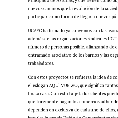
Principado de Asturias, y que tienen como ob
nuevos caminos que la evolución de la socied
participar como forma de llegar a nuevos pú
UCAYC ha firmado ya convenios con las asocia
además de las organizaciones sindicales UGT 
número de personas posible, afianzando de e
entramado asociativo de los barrios y las org
trabajadores.
Con estos proyectos se refuerza la idea de c
el eslogan AQUÍ VUELVO, que significa tantas 
fin…a casa. Con esta tarjeta los clientes pu
que libremente hagan los comercios adheridos
dependen en exclusiva de cada uno de ellos,
impulse la propia Unión de Comerciantes vincu