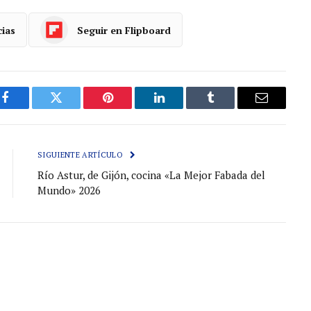
cias
Seguir en Flipboard
Facebook
Gorjeo
Pinterest
LinkedIn
Tumblr
Correo
electróni
SIGUIENTE ARTÍCULO
Río Astur, de Gijón, cocina «La Mejor Fabada del
Mundo» 2026