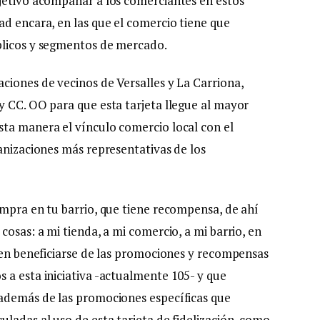
jetivo acompañar a los comerciantes en estos
ad encara, en las que el comercio tiene que
blicos y segmentos de mercado.
ciones de vecinos de Versalles y La Carriona,
y CC. OO para que esta tarjeta llegue al mayor
sta manera el vínculo comercio local con el
anizaciones más representativas de los
ompra en tu barrio, que tiene recompensa, de ahí
cosas: a mi tienda, a mi comercio, a mi barrio, en
eden beneficiarse de las promociones y recompensas
 a esta iniciativa -actualmente 105- y que
 además de las promociones específicas que
ladas al uso de esta tarjeta de fidelización, como