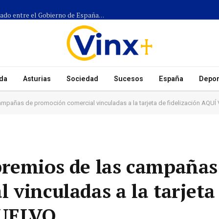
Más de 1.300 efectivos participarán en el dispositivo coordinado entre el Gobierno de España, el Principado de Asturias y los ayuntamientos para el eclipse del 12 de agosto
da
Asturias
Sociedad
Sucesos
España
Depor
ampañas de promoción comercial vinculadas a la tarjeta de fidelización AQU
premios de las campañas
 vinculadas a la tarjeta
VUELVO