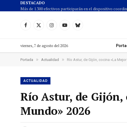
DESTACADO
Facebook
X
Instagram
YouTube
Cielo
(Twitter)
azul
viernes, 7 de agosto del 2026
Porta
»
»
Portada
Actualidad
Río Astur, de Gijón, cocina «La Mej
ACTUALIDAD
Río Astur, de Gijón,
Mundo» 2026