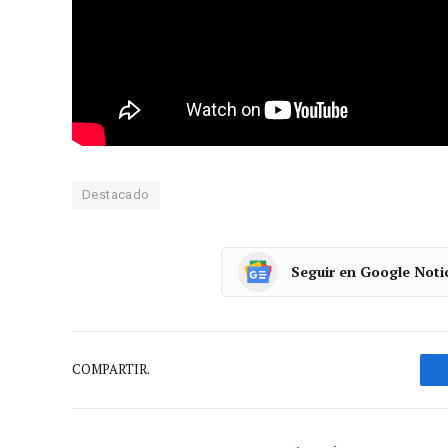
Martín
Peláez en la presentación de la 
deporte 2025 se mostró optimista con lo
hacer un gran partido. Tenemos mucha ilusi
pero el equipo está muy bien
, sólido y co
Destacado
Seguir en Google Noti
COMPARTIR.