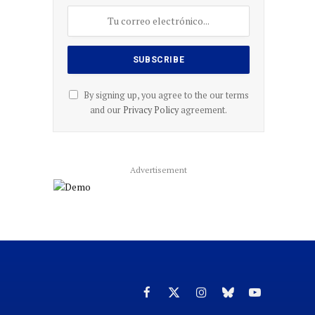
By signing up, you agree to the our terms
and our
Privacy Policy
agreement.
Advertisement
Facebook
X
Instagram
Cielo
YouTube
(Twitter)
azul