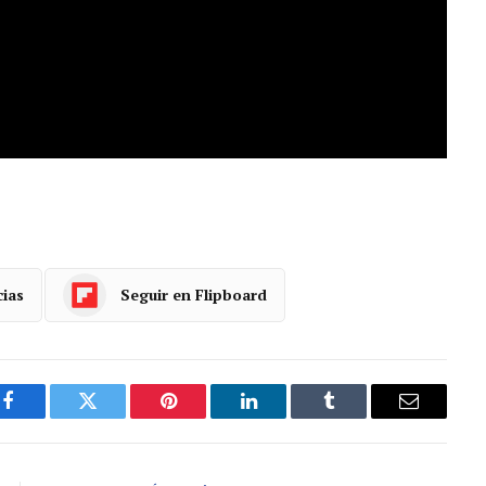
Candidatura de Oviedo Ciudad europea del
s suyos
. “Estamos listos y preparando todo para
ón,
no es fácil repetir el play off año tras año,
ncentrado. Vamos a competir bien”, manifestó.
cias
Seguir en Flipboard
Facebook
Gorjeo
Pinterest
LinkedIn
Tumblr
Correo
electróni