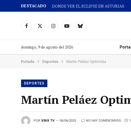
DESTACADO
DONDE VER EL ECLIPSE EN ASTURIAS
Facebook
X
Instagram
YouTube
Cielo
(Twitter)
azul
domingo, 9 de agosto del 2026
Porta
»
»
Portada
Deportes
Martín Peláez Optimista
DEPORTES
Martín Peláez Optim
POR
VINX TV
06/06/2025
NO HAY COMENTARIOS