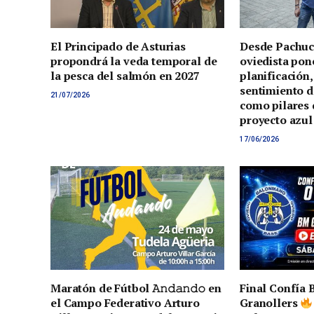
El Principado de Asturias
Desde Pachuca
propondrá la veda temporal de
oviedista pone
la pesca del salmón en 2027
planificación,
sentimiento d
21/07/2026
como pilares 
proyecto azul
17/06/2026
Maratón de Fútbol 𝙰𝚗𝚍𝚊𝚗𝚍𝚘 en
Final Confía 
el Campo Federativo Arturo
Granollers