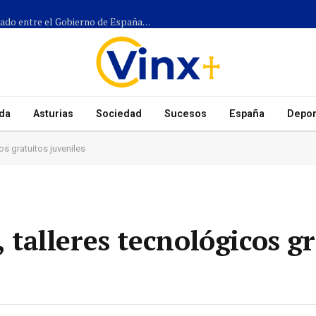
Más de 1.300 efectivos participarán en el dispositivo coordinado entre el Gobierno de España, el Principado de Asturias y los ayuntamientos para el eclipse del 12 de agosto
da
Asturias
Sociedad
Sucesos
España
Depor
s gratuitos juveniles
alleres tecnológicos gr