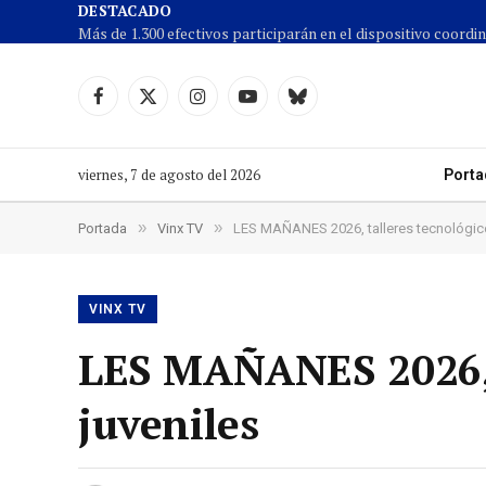
DESTACADO
Facebook
X
Instagram
YouTube
Cielo
(Twitter)
azul
viernes, 7 de agosto del 2026
Porta
»
»
Portada
Vinx TV
LES MAÑANES 2026, talleres tecnológico
VINX TV
LES MAÑANES 2026, t
juveniles