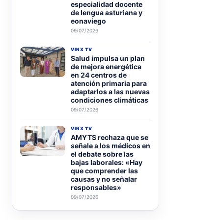
especialidad docente
de lengua asturiana y
eonaviego
09/07/2026
VINX TV
Salud impulsa un plan
de mejora energética
en 24 centros de
atención primaria para
adaptarlos a las nuevas
condiciones climáticas
09/07/2026
VINX TV
AMYTS rechaza que se
señale a los médicos en
el debate sobre las
bajas laborales: «Hay
que comprender las
causas y no señalar
responsables»
09/07/2026