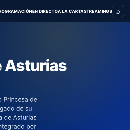
⌕
ROGRAMACIÓN
EN DIRECTO
A LA CARTA
STREAMINGS
 Asturias
o Princesa de
rgado de su
a de Asturias
integrado por