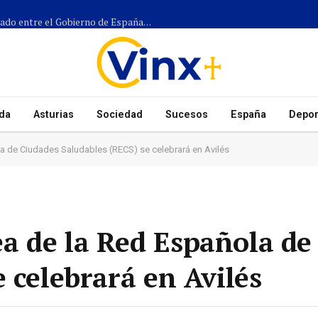
Más de 1.300 efectivos participarán en el dispositivo coordinado entre el Gobierno de España, el Principado de Asturias y los ayuntamientos para el eclipse del 12 de agosto
da
Asturias
Sociedad
Sucesos
España
Depor
 de Ciudades Saludables (RECS) se celebrará en Avilés
a de la Red Española de
 celebrará en Avilés