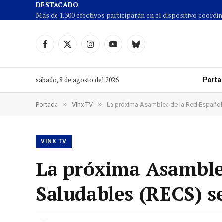
DESTACADO
Facebook
X
Instagram
YouTube
Cielo
(Twitter)
azul
sábado, 8 de agosto del 2026
Porta
»
»
Portada
Vinx TV
La próxima Asamblea de la Red Española
VINX TV
La próxima Asamble
Saludables (RECS) se