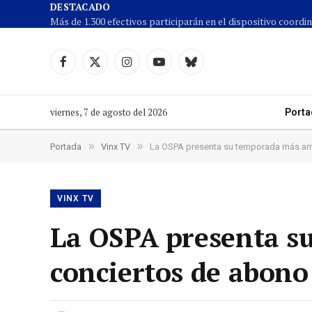
DESTACADO
Facebook
X
Instagram
YouTube
Cielo
(Twitter)
azul
viernes, 7 de agosto del 2026
Porta
»
»
Portada
Vinx TV
La OSPA presenta su temporada más amb
VINX TV
La OSPA presenta s
conciertos de abono