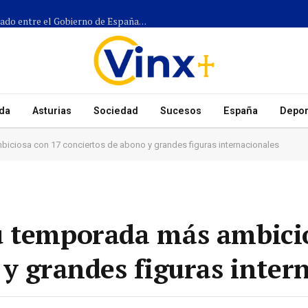
Más de 1.300 efectivos participarán en el dispositivo coordinado entre el Gobierno de España, el Principado de Asturias y los ayuntamientos para el eclipse del 12 de agosto
da
Asturias
Sociedad
Sucesos
España
Depor
iciosa con 17 conciertos de abono y grandes figuras internacionales
u temporada más ambici
 y grandes figuras inter