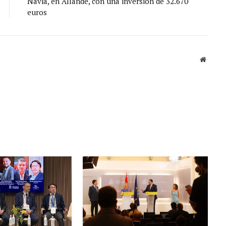
Navia, en Allande, con una inversión de 32.670
euros
Sitio
web