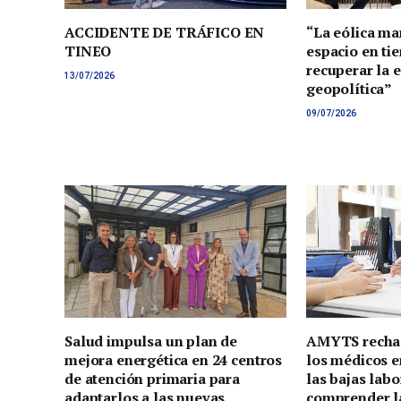
ACCIDENTE DE TRÁFICO EN
“La eólica ma
TINEO
espacio en tie
recuperar la 
13/07/2026
geopolítica”
09/07/2026
Salud impulsa un plan de
AMYTS rechaz
mejora energética en 24 centros
los médicos e
de atención primaria para
las bajas lab
adaptarlos a las nuevas
comprender la