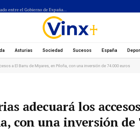
Más de 1.300 efectivos participarán en el dispositivo coordinado entre el Gobierno de España, el Principado de Asturias y los ayuntamientos para el eclipse del 12 de agosto
da
Asturias
Sociedad
Sucesos
España
Depor
esos a El Barru de Miyares, en Piloña, con una inversión de 74.000 euros
ias adecuará los accesos
a, con una inversión de