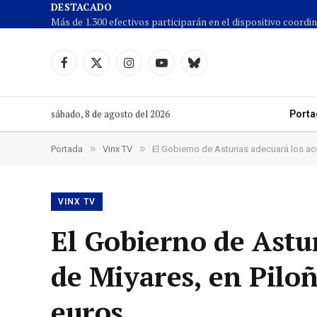
DESTACADO
Facebook
X
Instagram
YouTube
Cielo
(Twitter)
azul
sábado, 8 de agosto del 2026
Porta
»
»
Portada
Vinx TV
El Gobierno de Asturias adecuará los acc
VINX TV
El Gobierno de Astur
de Miyares, en Piloñ
euros