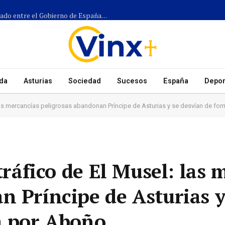
Más de 1.300 efectivos participarán en el dispositivo coordinado entre el Gobierno de España, el Principado de Asturias y los ayuntamientos para el eclipse del 12 de agosto
da
Asturias
Sociedad
Sucesos
España
Depor
l: las mercancías peligrosas abandonan Príncipe de Asturias y se desvían de fo
 tráfico de El Musel: las
n Príncipe de Asturias y
a por Aboño