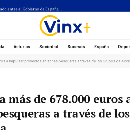
Más de 1.300 efectivos participarán en el dispositivo coordinado entre el Gobierno de España, el Principado de Asturias y los ayuntamientos para el eclipse del 12 de agosto
da
Asturias
Sociedad
Sucesos
España
Depor
uros a impulsar proyectos en zonas pesqueras a través de los Grupos de Acci
na más de 678.000 euros 
pesqueras a través de lo
ca