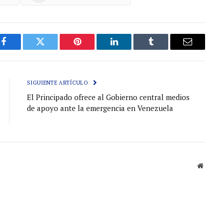
Facebook
Gorjeo
Pinterest
LinkedIn
Tumblr
Correo
electróni
SIGUIENTE ARTÍCULO
El Principado ofrece al Gobierno central medios
de apoyo ante la emergencia en Venezuela
Sitio
web