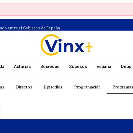
Más de 1.300 efectivos participarán en el dispositivo coordinado entre el Gobierno de España, el Principado de Asturias y los ayuntamientos para el eclipse del 12 de agosto
da
Asturias
Sociedad
Sucesos
España
Depor
as
Directos
Episodios
Programación
Programa