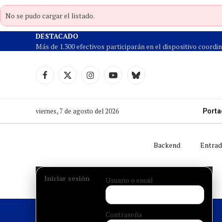
No se pudo cargar el listado.
DESTACADO
Facebook
X
Instagram
YouTube
Cielo
(Twitter)
azul
viernes, 7 de agosto del 2026
Porta
Backend
Entrad
Iniciar sesión
Usuario o email
Contraseña