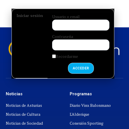
Iniciar sesión
Usuario o email
Contraseña
Recordarme
ACCEDER
Facebook
X
Instagram
Cielo
YouTube
(Twitter)
azul
Noticias
Programas
Noticias de Asturias
Diario Vinx Balonmano
Noticias de Cultura
L'Alderique
Noticias de Sociedad
Conexión Sporting