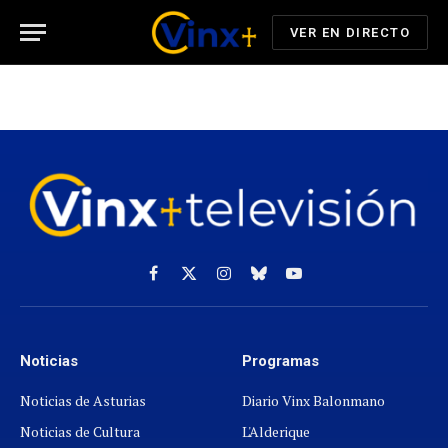
VER EN DIRECTO
Facebook
X
Instagram
Cielo
YouTube
(Twitter)
azul
Noticias
Programas
Noticias de Asturias
Diario Vinx Balonmano
Noticias de Cultura
L'Alderique