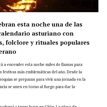
ebran esta noche una de las
 calendario asturiano con
 folclore y rituales populares
verano
rá a encender esta noche miles de llamas para
as festivas más emblemáticas del año. Desde la
arroquias se preparan para vivir una jornada en la
ncia se unen en torno al fuego para dar la
volverá a tener lugar en Gijón. La playa de