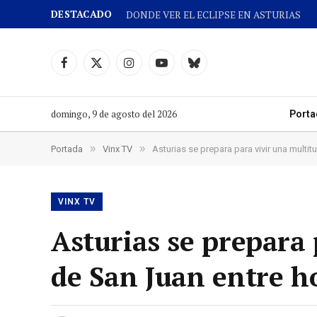
DESTACADO
DONDE VER EL ECLIPSE EN ASTURIAS
Facebook
X
Instagram
YouTube
Cielo
(Twitter)
azul
domingo, 9 de agosto del 2026
Porta
»
»
Portada
Vinx TV
Asturias se prepara para vivir una multi
VINX TV
Asturias se prepara
de San Juan entre h