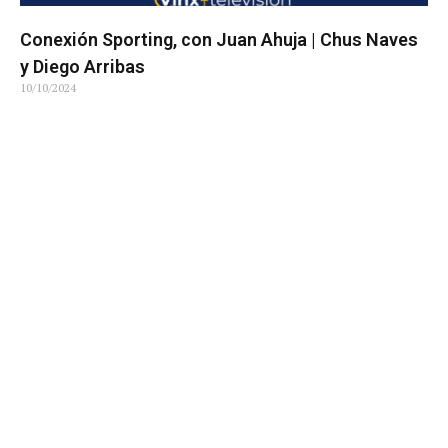
Conexión Sporting, con Juan Ahuja | Chus Naves
y Diego Arribas
10/10/2024
Conexión Sporting, con Juan Ahuja | Jorge Meré,
Dani Souto, Gustavo Alonso desde El Molinón
02/10/2024