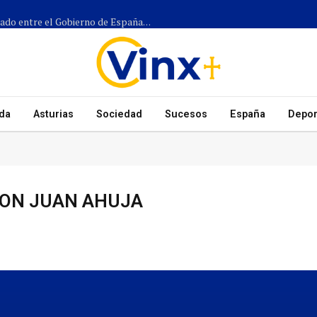
Más de 1.300 efectivos participarán en el dispositivo coordinado entre el Gobierno de España, el Principado de Asturias y los ayuntamientos para el eclipse del 12 de agosto
da
Asturias
Sociedad
Sucesos
España
Depor
CON JUAN AHUJA