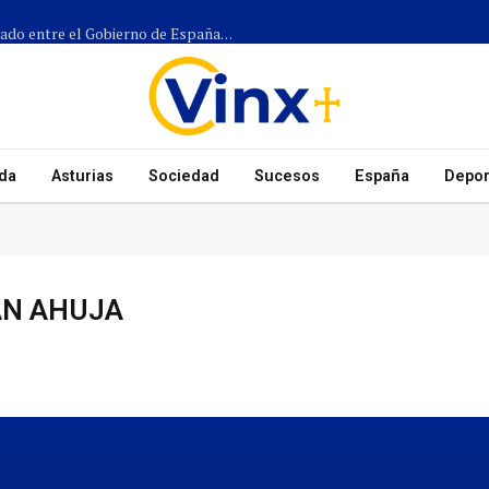
Más de 1.300 efectivos participarán en el dispositivo coordinado entre el Gobierno de España, el Principado de Asturias y los ayuntamientos para el eclipse del 12 de agosto
da
Asturias
Sociedad
Sucesos
España
Depor
AN AHUJA